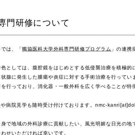
専門研修について
科では、「
獨協医科大学外科専門研修プログラム
」の連携
特色としては、腹腔鏡をはじめとする低侵襲治療を積極的
甲状腺に発生した腫瘍や炎症に対する手術治療を行ってい
療を行っており、消化器・一般外科を広く学べることが特
談や病院見学も随時受け付けております。nmc-kanri[at]do
出身で地域の外科診療に貢献したい、風光明媚な日光の地
合わせいただければ幸いです。