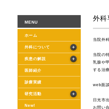
外科
ホーム
当院外
外科について
当院の
疾患の解説
乳腺や
する治
医師紹介
診療実績
web面
研究活動
日光市
New!
お問い